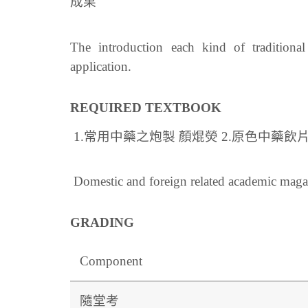
成果
The introduction each kind of traditiona
application.
REQUIRED TEXTBOOK
1.常用中藥之炮製 顏焜熒 2.原色中藥飲
Domestic and foreign related academic maga
GRADING
Component
隨堂考