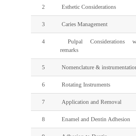
2
Esthetic Considerations
3
Caries Management
4
Pulpal Considerations w
remarks
5
Nomenclature & instrumentatio
6
Rotating Instruments
7
Application and Removal
8
Enamel and Dentin Adhesion