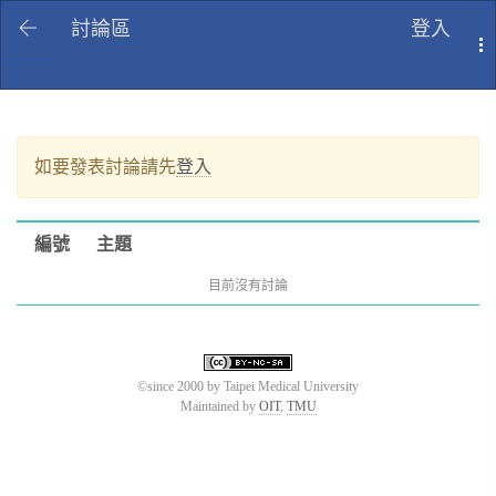
討論區
登入
T
如要發表討論請先
登入
編號
主題
目前沒有討論
©since 2000 by Taipei Medical University
Maintained by
OIT
,
TMU